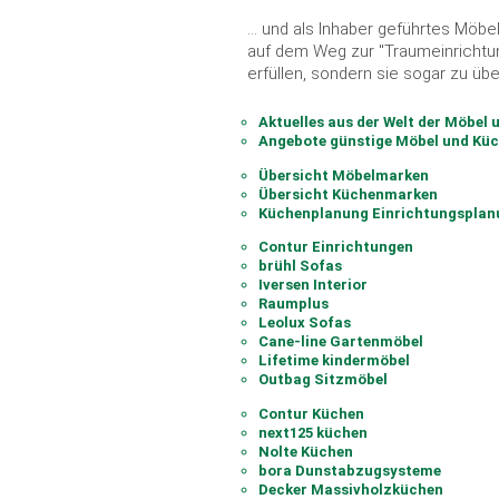
... und als Inhaber geführtes Möb
auf dem Weg zur "Traumeinrichtun
erfüllen, sondern sie sogar zu übe
Aktuelles aus der Welt der Möbel
Angebote günstige Möbel und Kü
Übersicht Möbelmarken
Übersicht Küchenmarken
Küchenplanung Einrichtungsplan
Contur Einrichtungen
brühl Sofas
Iversen Interior
Raumplus
Leolux Sofas
Cane-line Gartenmöbel
Lifetime kindermöbel
Outbag Sitzmöbel
Contur Küchen
next125 küchen
Nolte Küchen
bora Dunstabzugsysteme
Decker Massivholzküchen