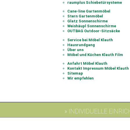
raumplus Schiebetürsysteme
Cane-line Gartenmöbel
Stern Gartenmöbel
Glatz Sonnenschirme
Weishäupl Sonnenschirme
OUTBAG Outdoor-Sitzsäcke
Service bei Möbel Klauth
Hausrundgang
Über uns
Möbel und Küchen Klauth Film
Anfahrt Möbel Klauth
Kontakt Impressum Möbel Klauth
Sitemap
Wir empfehlen
» INDIVIDUELLE EINR