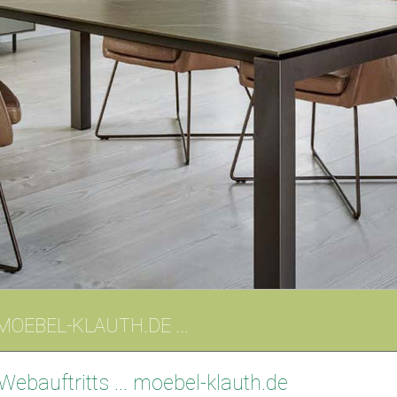
OEBEL-KLAUTH.DE ...
st und im Raum Krefeld Mönchengladbach Kempen
Webauftritts ... moebel-klauth.de