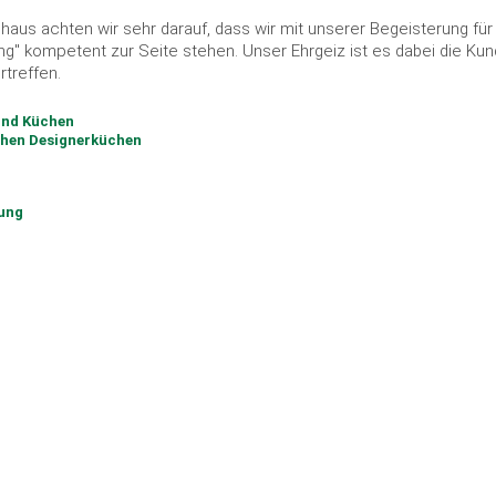
elhaus achten wir sehr darauf, dass wir mit unserer Begeisterung f
g" kompetent zur Seite stehen. Unser Ehrgeiz ist es dabei die Ku
rtreffen.
 und Küchen
chen Designerküchen
ung