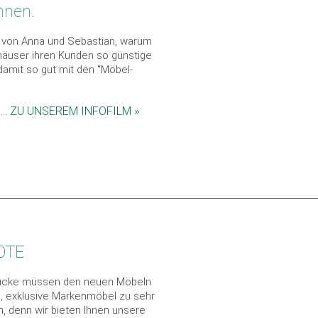
nnen.
l von Anna und Sebastian, warum
häuser ihren Kunden so günstige
amit so gut mit den "Möbel-
... ZU UNSEREM INFOFILM »
OTE
stücke müssen den neuen Möbeln
e, exklusive Markenmöbel zu sehr
n, denn wir bieten Ihnen unsere